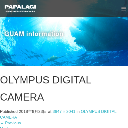
GUAM information
OLYMPUS DIGITAL
CAMERA
Published
2018年8月23日
at
3647 × 2041
in
OLYMPUS DIGITAL
CAMERA
←
Previous