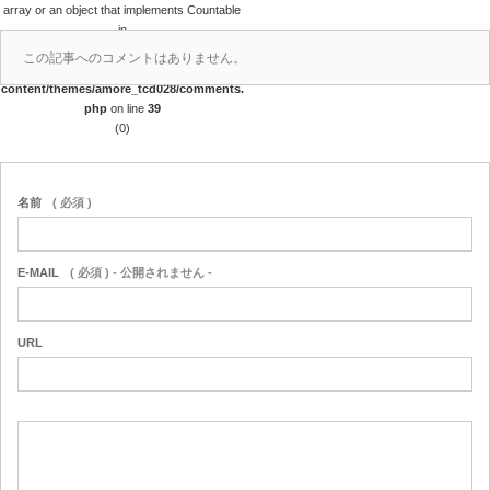
array or an object that implements Countable
in
/home/papalagi/papalagiguam.com/public
この記事へのコメントはありません。
_html/wp/wp-
content/themes/amore_tcd028/comments.
php
on line
39
(0)
名前
( 必須 )
E-MAIL
( 必須 ) - 公開されません -
URL