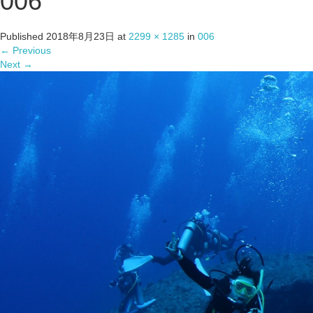
006
Published
2018年8月23日
at
2299 × 1285
in
006
←
Previous
Next
→