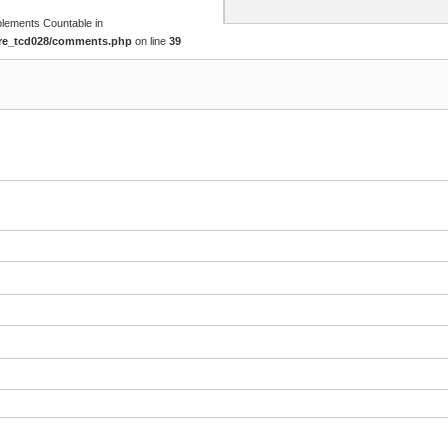
mplements Countable in
ore_tcd028/comments.php
on line
39