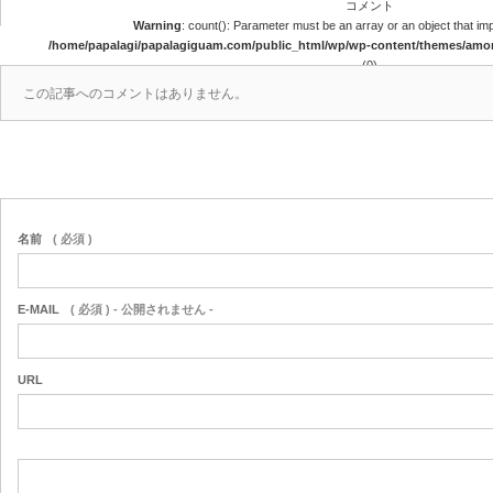
コメント
Warning
: count(): Parameter must be an array or an object that i
/home/papalagi/papalagiguam.com/public_html/wp/wp-content/themes/am
(0)
この記事へのコメントはありません。
名前
( 必須 )
E-MAIL
( 必須 ) - 公開されません -
URL