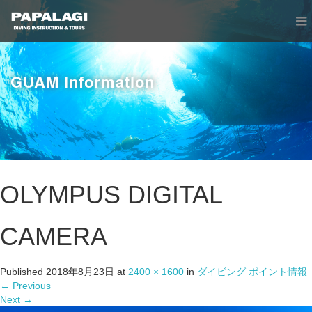
GUAM information
OLYMPUS DIGITAL
CAMERA
Published
2018年8月23日
at
2400 × 1600
in
ダイビング ポイント情報
←
Previous
Next
→