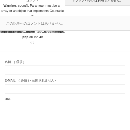
コメント
トラックバックは利用できません。
Warning
: count(): Parameter must be an
array or an object that implements Countable
in
/home/papalagi/papalagiguam.com/public
この記事へのコメントはありません。
_html/wp/wp-
content/themes/amore_tcd028/comments.
php
on line
39
(0)
名前
( 必須 )
E-MAIL
( 必須 ) - 公開されません -
URL