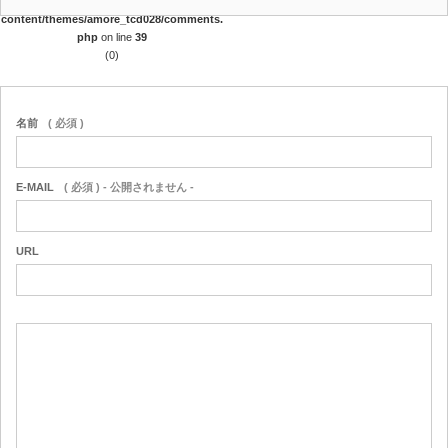
_html/wp/wp-
content/themes/amore_tcd028/comments.
php
on line
39
(0)
名前
( 必須 )
E-MAIL
( 必須 ) - 公開されません -
URL