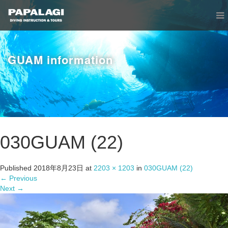
GUAM information
030GUAM (22)
Published
2018年8月23日
at
2203 × 1203
in
030GUAM (22)
←
Previous
Next
→