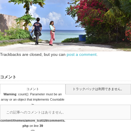
Trackbacks are closed, but you can
post a comment
.
コメント
コメント
トラックバックは利用できません。
Warning
: count(): Parameter must be an
array or an object that implements Countable
in
/home/papalagi/papalagiguam.com/public
この記事へのコメントはありません。
_html/wp/wp-
content/themes/amore_tcd028/comments.
php
on line
39