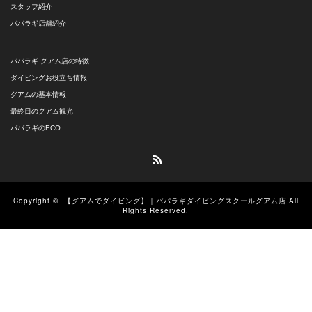
スタッフ紹介
パパラギ店舗紹介
パパラギ グアム店の特徴
ダイビングお役立ち情報
グアムの基本情報
最終日のグアム観光
パパラギのECO
RSS
Copyright ©
【グアムでダイビング】｜パパラギダイビングスクールグアム店
All
Rights Reserved.