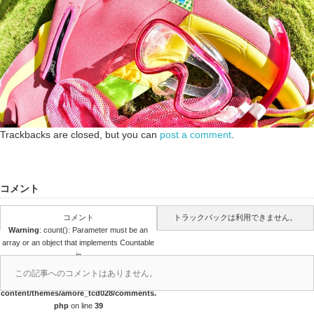
Trackbacks are closed, but you can
post a comment
.
コメント
コメント
トラックバックは利用できません。
Warning
: count(): Parameter must be an
array or an object that implements Countable
in
/home/papalagi/papalagiguam.com/public
この記事へのコメントはありません。
_html/wp/wp-
content/themes/amore_tcd028/comments.
php
on line
39