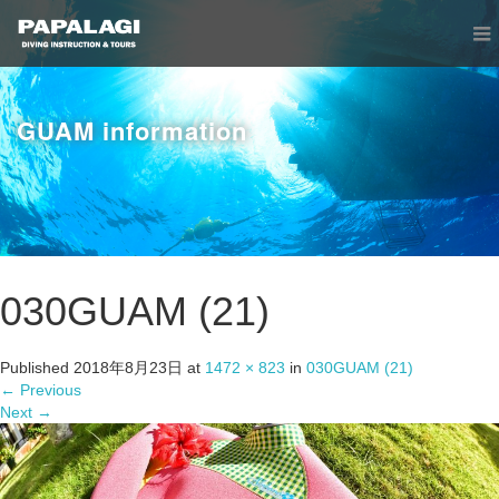
GUAM information
030GUAM (21)
Published
2018年8月23日
at
1472 × 823
in
030GUAM (21)
←
Previous
Next
→