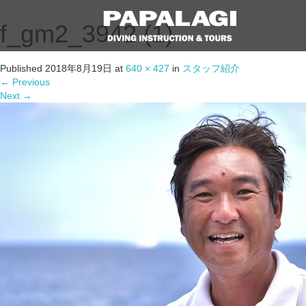
f_gm2_3942 (1)
Published
2018年8月19日
at
640 × 427
in
スタッフ紹介
←
Previous
Next
→