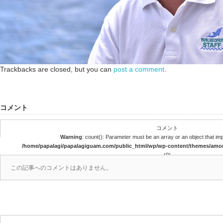
Trackbacks are closed, but you can
post a comment
.
コメント
コメント
Warning
: count(): Parameter must be an array or an object that i
/home/papalagi/papalagiguam.com/public_html/wp/wp-content/themes/am
(0)
この記事へのコメントはありません。