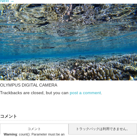
Next
→
OLYMPUS DIGITAL CAMERA
Trackbacks are closed, but you can
post a comment
.
コメント
コメント
トラックバックは利用できません。
Warning
: count(): Parameter must be an