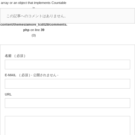
array or an object that implements Countable
in
/home/papalagi/papalagiguam.com/public
この記事へのコメントはありません。
_html/wp/wp-
content/themes/amore_tcd028/comments.
php
on line
39
(0)
名前
( 必須 )
E-MAIL
( 必須 ) - 公開されません -
URL