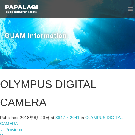
GUAM information
OLYMPUS DIGITAL
CAMERA
Published
2018年8月23日
at
3647 × 2041
in
OLYMPUS DIGITAL
CAMERA
←
Previous