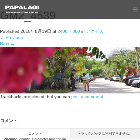
GM2_4539
Published
2018年8月19日
at
2400 × 800
in
アクセス
←
Previous
Next
→
Trackbacks are closed, but you can
post a comment
.
コメント
コメント
トラックバックは利用できません。
Warning
: count(): Parameter must be an