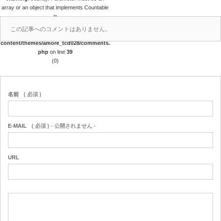
array or an object that implements Countable
in
/home/papalagi/papalagiguam.com/public
この記事へのコメントはありません。
_html/wp/wp-
content/themes/amore_tcd028/comments.
php
on line
39
(0)
名前
( 必須 )
E-MAIL
( 必須 ) - 公開されません -
URL