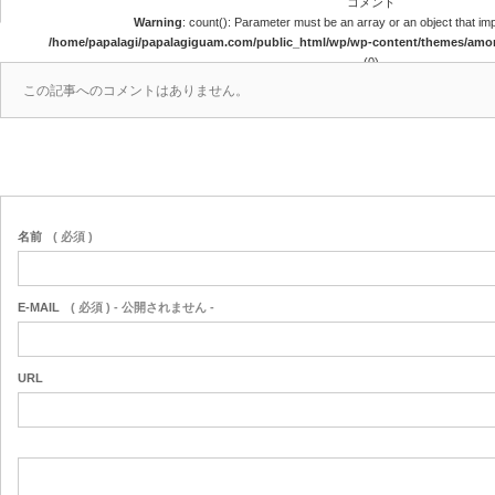
コメント
Warning
: count(): Parameter must be an array or an object that i
/home/papalagi/papalagiguam.com/public_html/wp/wp-content/themes/am
(0)
この記事へのコメントはありません。
名前
( 必須 )
E-MAIL
( 必須 ) - 公開されません -
URL