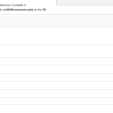
mplements Countable in
ore_tcd028/comments.php
on line
39