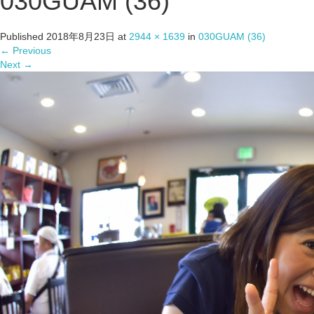
030GUAM (36)
Published
2018年8月23日
at
2944 × 1639
in
030GUAM (36)
←
Previous
Next
→