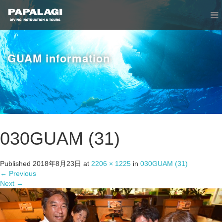
GUAM information
030GUAM (31)
Published
2018年8月23日
at
2206 × 1225
in
030GUAM (31)
←
Previous
Next
→