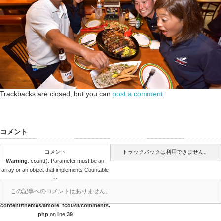
Trackbacks are closed, but you can
post a comment
.
コメント
コメント
トラックバックは利用できません。
Warning
: count(): Parameter must be an
array or an object that implements Countable
in
/home/papalagi/papalagiguam.com/public
この記事へのコメントはありません。
_html/wp/wp-
content/themes/amore_tcd028/comments.
php
on line
39