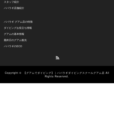
スタッフ紹介
パパラギ店舗紹介
パパラギ グアム店の特徴
ダイビングお役立ち情報
グアムの基本情報
最終日のグアム観光
パパラギのECO
RSS
Copyright ©
【グアムでダイビング】｜パパラギダイビングスクールグアム店
All
Rights Reserved.