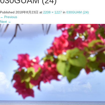
030GUAM (24)
Published
2018年8月23日
at
2208 × 1227
in
030GUAM (24)
←
Previous
Next
→