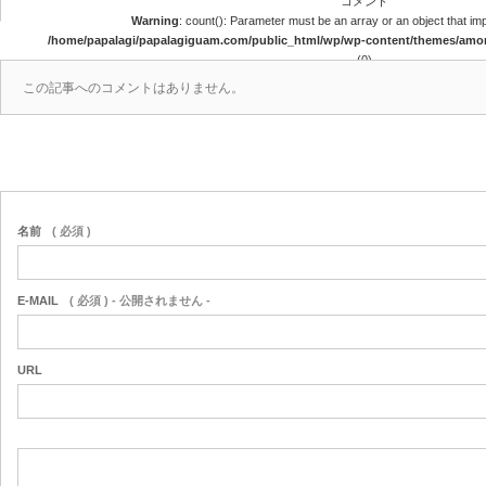
コメント
Warning
: count(): Parameter must be an array or an object that i
/home/papalagi/papalagiguam.com/public_html/wp/wp-content/themes/am
(0)
この記事へのコメントはありません。
名前
( 必須 )
E-MAIL
( 必須 ) - 公開されません -
URL