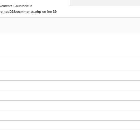
mplements Countable in
ore_tcd028/comments.php
on line
39